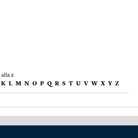
 alla z
K
L
M
N
O
P
Q
R
S
T
U
V
W
X
Y
Z