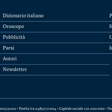
Dizionario italiano
P
Oroscopo
S
Pubblicità
U
Paesi
I
Autori
Newsletter
e 04003131002 • Partita iva 04850721004 • Capitale sociale 120.000 euro •
No