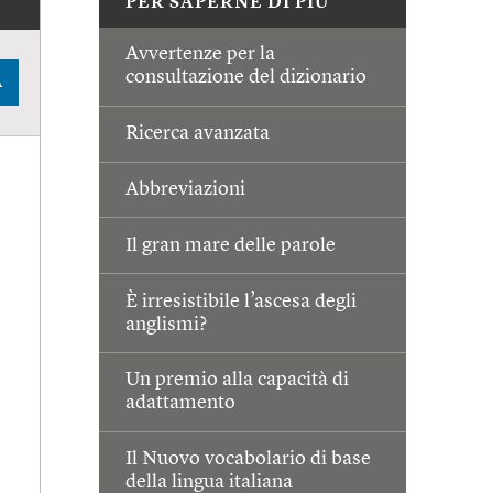
PER SAPERNE DI PIÙ
Avvertenze per la
consultazione del dizionario
A
Ricerca avanzata
Abbreviazioni
Il gran mare delle parole
È irresistibile l’ascesa degli
anglismi?
Un premio alla capacità di
adattamento
Il Nuovo vocabolario di base
della lingua italiana