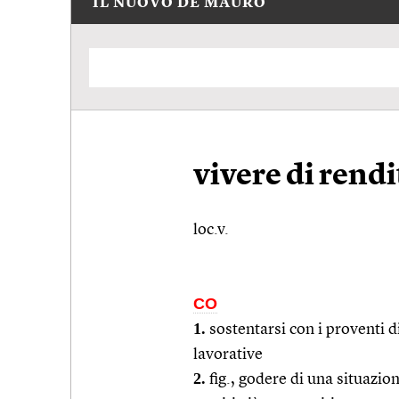
IL NUOVO DE MAURO
vivere di rendi
loc.v.
CO
1.
sostentarsi con i proventi di
lavorative
2.
fig.
, godere di una situazio