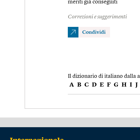
meriti già conseguiti
Correzioni e suggerimenti
Condividi
Il dizionario di italiano dalla a
A
B
C
D
E
F
G
H
I
J