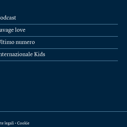
odcast
avage love
ltimo numero
nternazionale Kids
te legali
•
Cookie