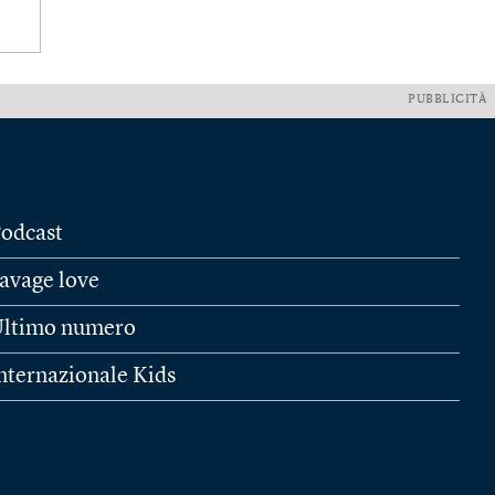
PUBBLICITÀ
odcast
avage love
ltimo numero
nternazionale Kids