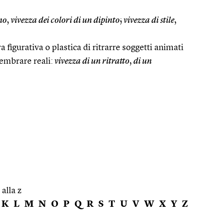
no
,
vivezza dei colori di un dipinto
;
vivezza di stile
,
a figurativa o plastica di ritrarre soggetti animati
sembrare reali:
vivezza di un ritratto
,
di un
 alla z
K
L
M
N
O
P
Q
R
S
T
U
V
W
X
Y
Z