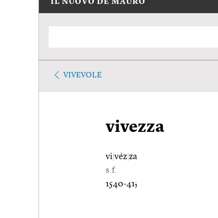
IL NUOVO DE MAURO
VIVEVOLE
vivezza
vi
|
véz
|
za
s.f.
1540-41;