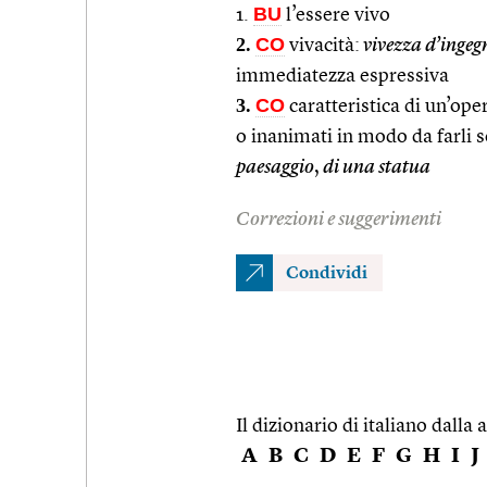
BU
1.
l’essere vivo
2.
CO
vivacità:
vivezza d’ingeg
immediatezza espressiva
3.
CO
caratteristica di un’oper
o inanimati in modo da farli 
paesaggio
,
di una statua
Correzioni e suggerimenti
Condividi
Il dizionario di italiano dalla a
A
B
C
D
E
F
G
H
I
J