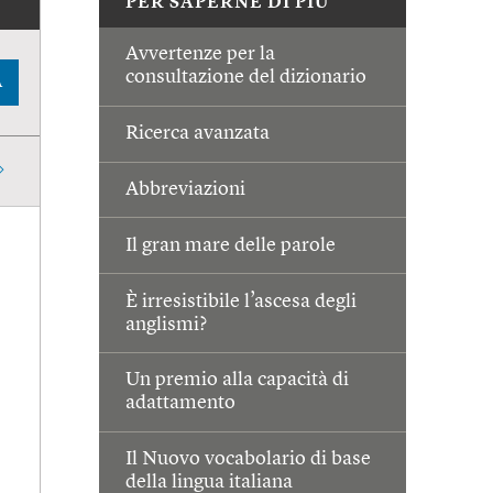
PER SAPERNE DI PIÙ
Avvertenze per la
consultazione del dizionario
A
Ricerca avanzata
Abbreviazioni
Il gran mare delle parole
È irresistibile l’ascesa degli
anglismi?
Un premio alla capacità di
adattamento
Il Nuovo vocabolario di base
della lingua italiana