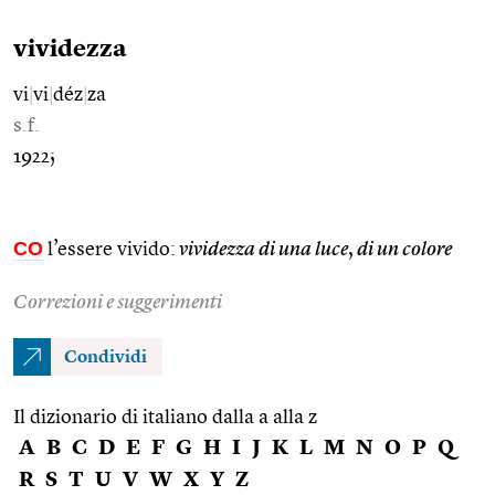
vividezza
vi
|
vi
|
déz
|
za
s.f.
1922;
CO
l’essere vivido:
vividezza di una luce
,
di un colore
Correzioni e suggerimenti
Condividi
Il dizionario di italiano dalla a alla z
A
B
C
D
E
F
G
H
I
J
K
L
M
N
O
P
Q
R
S
T
U
V
W
X
Y
Z