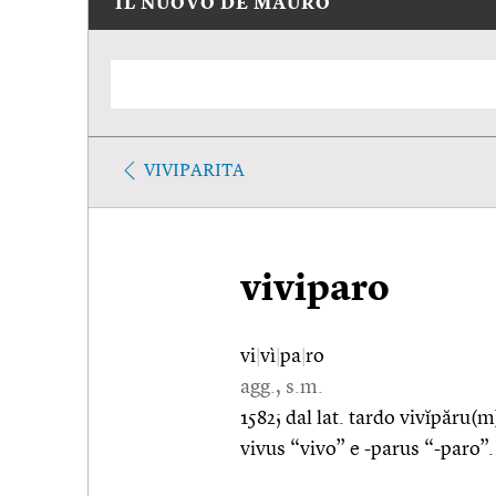
IL NUOVO DE MAURO
VIVIPARITA
viviparo
vi
|
vì
|
pa
|
ro
agg., s.m.
1582; dal lat. tardo vivĭpăru(m)
vivus “vivo” e -parus “-paro”.