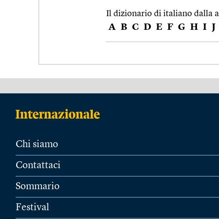
Il dizionario di italiano dalla a
A
B
C
D
E
F
G
H
I
J
Chi siamo
Contattaci
Sommario
Festival