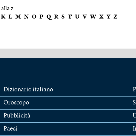
 alla z
K
L
M
N
O
P
Q
R
S
T
U
V
W
X
Y
Z
Dizionario italiano
P
Oroscopo
S
Pubblicità
U
Paesi
I