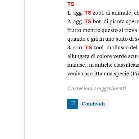
TS
1.
TS
agg.
zool. di animale, ch
2.
TS
agg.
bot. di pianta sper
frutto mentre questo si trova
quando è già in uno stato di 
3.
TS
s.m.
zool. mollusco del 
allungata di colore verde scur
maiusc., in antiche classificaz
veniva ascritta una specie (
Vi
Correzioni e suggerimenti
Condividi