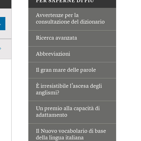
PER SAPERNE DI PIÙ
Avvertenze per la
consultazione del dizionario
A
Ricerca avanzata
Abbreviazioni
Il gran mare delle parole
È irresistibile l’ascesa degli
anglismi?
Un premio alla capacità di
adattamento
Il Nuovo vocabolario di base
della lingua italiana