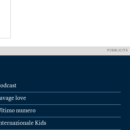
PUBBLICITÀ
odcast
avage love
ltimo numero
nternazionale Kids