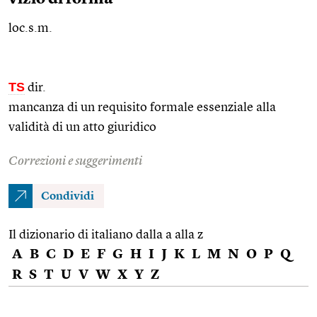
loc.s.m.
TS
dir.
mancanza di un requisito formale essenziale alla
validità di un atto giuridico
Correzioni e suggerimenti
Condividi
Il dizionario di italiano dalla a alla z
A
B
C
D
E
F
G
H
I
J
K
L
M
N
O
P
Q
R
S
T
U
V
W
X
Y
Z