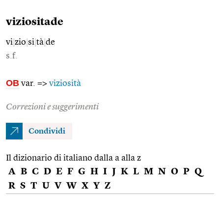
viziositade
vi
|
zio
|
si
|
tà
|
de
s.f.
OB
var. =>
viziosità
Correzioni e suggerimenti
Condividi
Il dizionario di italiano dalla a alla z
A
B
C
D
E
F
G
H
I
J
K
L
M
N
O
P
Q
R
S
T
U
V
W
X
Y
Z