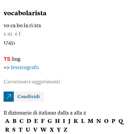
vocabolarista
vo
|
ca
|
bo
|
la
|
rì
|
sta
s.m. e f.
1745;
TS
ling.
=>
lessicografo
Correzioni e suggerimenti
Condividi
Il dizionario di italiano dalla a alla z
A
B
C
D
E
F
G
H
I
J
K
L
M
N
O
P
Q
R
S
T
U
V
W
X
Y
Z