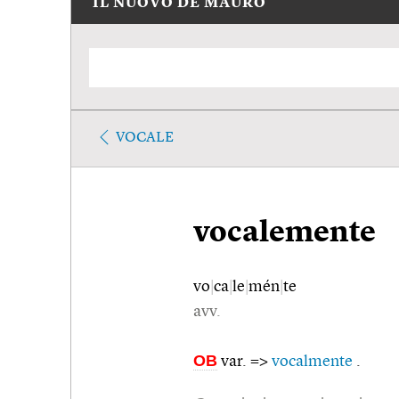
IL NUOVO DE MAURO
VOCALE
vocalemente
vo
|
ca
|
le
|
mén
|
te
avv.
OB
var. =>
vocalmente
.