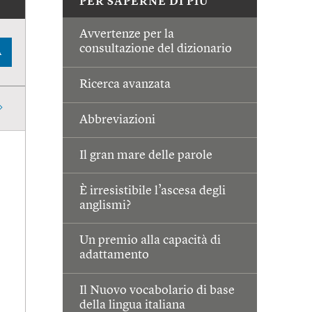
PER SAPERNE DI PIÙ
Avvertenze per la
consultazione del dizionario
A
Ricerca avanzata
Abbreviazioni
Il gran mare delle parole
È irresistibile l’ascesa degli
anglismi?
Un premio alla capacità di
adattamento
Il Nuovo vocabolario di base
della lingua italiana