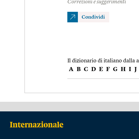
Correzioni e suggerimenti
Condividi
Il dizionario di italiano dalla a
A
B
C
D
E
F
G
H
I
J