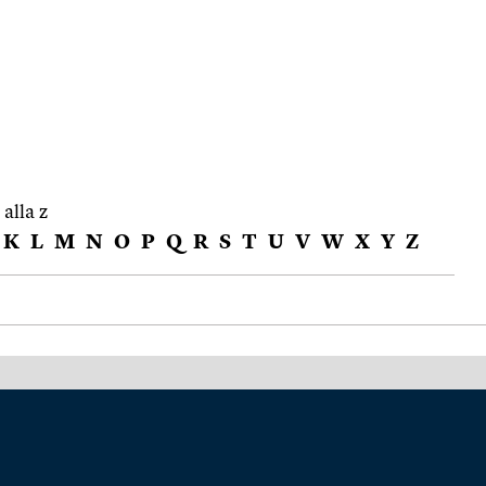
 alla z
K
L
M
N
O
P
Q
R
S
T
U
V
W
X
Y
Z