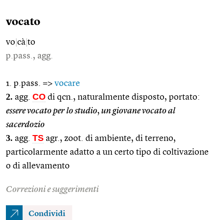
vocato
vo
|
cà
|
to
p.pass., agg.
1. p.pass. =>
vocare
2.
CO
agg.
di qcn., naturalmente disposto, portato:
essere vocato per lo studio
,
un giovane vocato al
sacerdozio
3.
TS
agg.
agr., zoot. di ambiente, di terreno,
particolarmente adatto a un certo tipo di coltivazione
o di allevamento
Correzioni e suggerimenti
Condividi