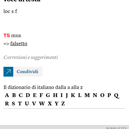
loc.s.f.
TS
mus.
=>
falsetto
Correzioni e suggerimenti
Condividi
Il dizionario di italiano dalla a alla z
A
B
C
D
E
F
G
H
I
J
K
L
M
N
O
P
Q
R
S
T
U
V
W
X
Y
Z