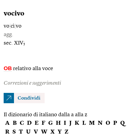
vocivo
vo
|
cì
|
vo
agg.
sec. XIV;
OB
relativo alla voce
Correzioni e suggerimenti
Condividi
Il dizionario di italiano dalla a alla z
A
B
C
D
E
F
G
H
I
J
K
L
M
N
O
P
Q
R
S
T
U
V
W
X
Y
Z