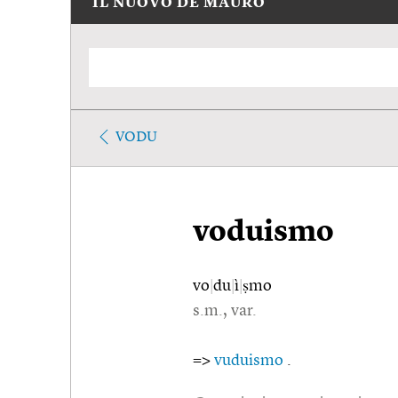
IL NUOVO DE MAURO
VODU
voduismo
vo
|
du
|
ì
|
ṣmo
s.m., var.
=>
vuduismo
.