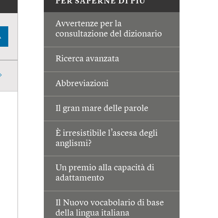
PER SAPERNE DI PIÙ
Avvertenze per la
consultazione del dizionario
A
Ricerca avanzata
Abbreviazioni
Il gran mare delle parole
È irresistibile l’ascesa degli
anglismi?
Un premio alla capacità di
adattamento
Il Nuovo vocabolario di base
della lingua italiana