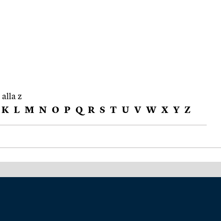
 alla z
K
L
M
N
O
P
Q
R
S
T
U
V
W
X
Y
Z