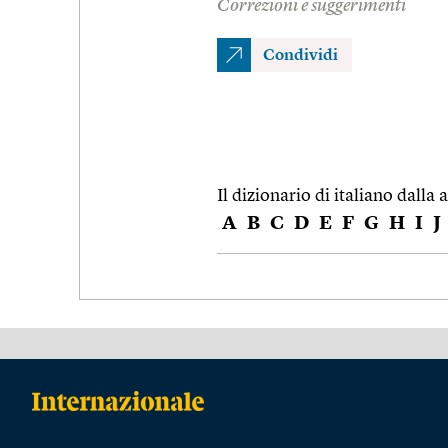
Correzioni e suggerimenti
Condividi
Il dizionario di italiano dalla a
A
B
C
D
E
F
G
H
I
J