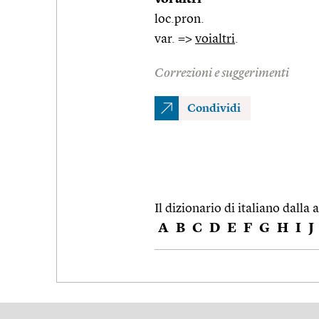
loc.pron.
var. =>
voialtri
.
Correzioni e suggerimenti
Condividi
Il dizionario di italiano dalla a
A
B
C
D
E
F
G
H
I
J