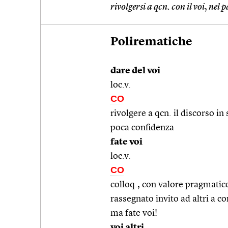
rivolgersi a qcn. con il voi
,
nel p
Polirematiche
dare del voi
loc.v.
CO
rivolgere a qcn. il discorso in
poca confidenza
fate voi
loc.v.
CO
colloq., con valore pragmatic
rassegnato invito ad altri a 
ma fate voi!
voi altri