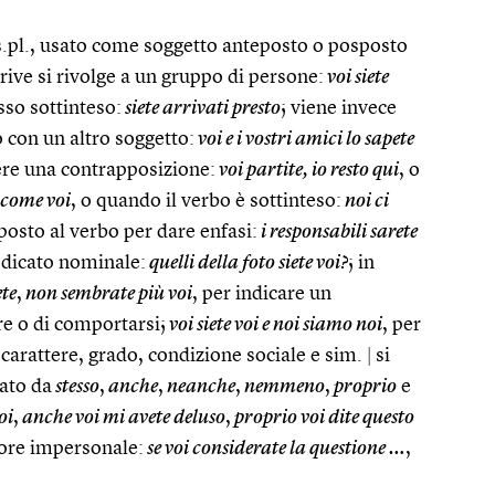
s.pl., usato come soggetto anteposto o posposto
rive si rivolge a un gruppo di persone:
voi siete
sso sottinteso:
siete arrivati presto
; viene invece
 con un altro soggetto:
voi e i vostri amici lo sapete
ere una contrapposizione:
voi partite, io resto qui
, o
 come voi
, o quando il verbo è sottinteso:
noi ci
osto al verbo per dare enfasi:
i responsabili sarete
edicato nominale:
quelli della foto siete voi?
; in
ete
,
non sembrate più voi
, per indicare un
e o di comportarsi;
voi siete voi e noi siamo noi
, per
 carattere, grado, condizione sociale e sim.
|
si
ato da
stesso
,
anche
,
neanche
,
nemmeno
,
proprio
e
oi
,
anche voi mi avete deluso
,
proprio voi dite questo
ore impersonale:
se voi considerate la questione …
,