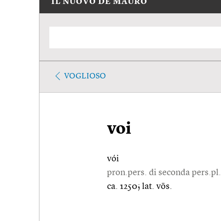
IL NUOVO DE MAURO
VOGLIOSO
voi
vói
pron.pers. di seconda pers.pl.
ca. 1250; lat. vōs.