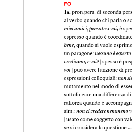
FO
1a.
pron.pers. di seconda per
al verbo quando chi parla o sc
miei amici
,
pensateci voi
; è spe
espresso quando è coordinato
bene
, quando si vuole esprim
un paragone:
nessuno è esperto
crediamo, e voi?
|
spesso è posp
voi
|
può avere funzione di pr
espressioni colloquiali:
non si
mutamento nel modo di esser
sottolineare una differenza di
rafforza quando è accompagn
sim.:
non ci credete nemmeno v
|
usato come soggetto con val
se si considera la questione …