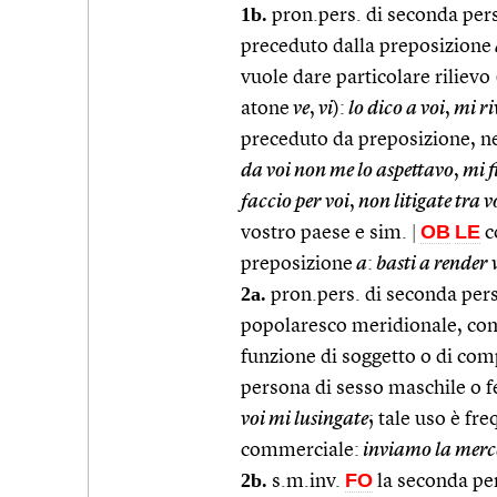
1b.
pron.pers. di seconda per
preceduto dalla preposizione
vuole dare particolare rilievo 
atone
ve
,
vi
):
lo dico a voi
,
mi ri
preceduto da preposizione, ne
da voi non me lo aspettavo
,
mi f
faccio per voi
,
non litigate tra v
OB
LE
vostro paese e sim.
|
c
preposizione
a
:
basti a render 
2a.
pron.pers. di seconda pers
popolaresco meridionale, come
funzione di soggetto o di com
persona di sesso maschile o f
voi mi lusingate
; tale uso è fr
commerciale:
inviamo la merce
2b.
FO
s.m.inv.
la seconda per