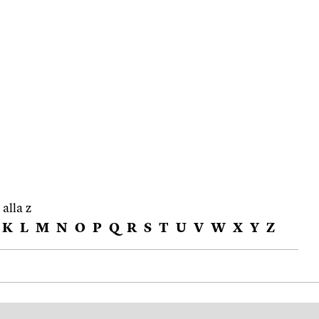
 alla z
K
L
M
N
O
P
Q
R
S
T
U
V
W
X
Y
Z