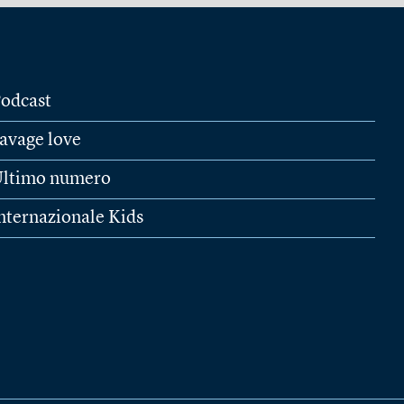
odcast
avage love
ltimo numero
nternazionale Kids