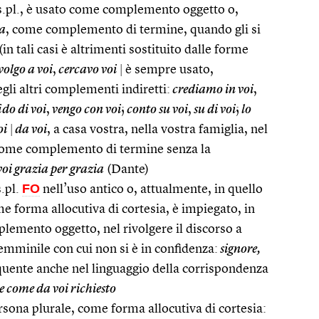
s.pl., è usato come complemento oggetto o,
a
, come complemento di termine, quando gli si
(in tali casi è altrimenti sostituito dalle forme
volgo a voi
,
cercavo voi
|
è sempre usato,
gli altri complementi indiretti:
crediamo in voi
,
ido di voi
,
vengo con voi
;
conto su voi
,
su di voi
;
lo
oi
|
da voi
, a casa vostra, nella vostra famiglia, nel
ome complemento di termine senza la
voi grazia per grazia
(Dante)
FO
.pl.
nell’uso antico o, attualmente, in quello
 forma allocutiva di cortesia, è impiegato, in
plemento oggetto, nel rivolgere il discorso a
emminile con cui non si è in confidenza:
signore,
equente anche nel linguaggio della corrispondenza
 come da voi richiesto
sona plurale, come forma allocutiva di cortesia: