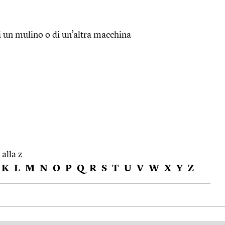
i un mulino o di un’altra macchina
 alla z
K
L
M
N
O
P
Q
R
S
T
U
V
W
X
Y
Z