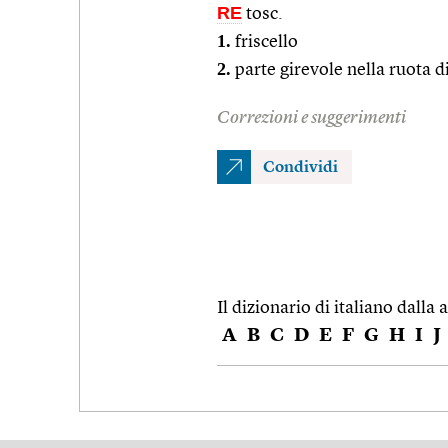
RE
tosc.
1.
friscello
2.
parte girevole nella ruota d
Correzioni e suggerimenti
Condividi
Il dizionario di italiano dalla a
A
B
C
D
E
F
G
H
I
J