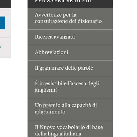
PER SAPERNE DI PIÙ
Avvertenze per la
consultazione del dizionario
A
Ricerca avanzata
Abbreviazioni
Il gran mare delle parole
È irresistibile l’ascesa degli
anglismi?
Un premio alla capacità di
adattamento
Il Nuovo vocabolario di base
della lingua italiana