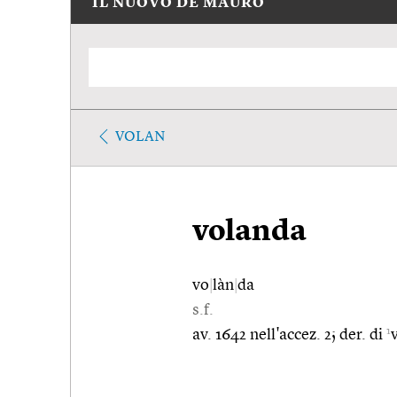
IL NUOVO DE MAURO
VOLAN
volanda
vo
|
làn
|
da
s.f.
1
av. 1642 nell'accez. 2; der. di