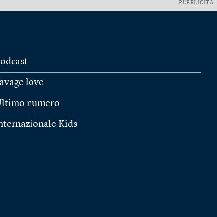
PUBBLICITÀ
odcast
avage love
ltimo numero
nternazionale Kids