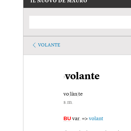
IL NUOVO DE MAURO
VOLANTE
volante
3
vo
|
làn
|
te
s.m.
BU
var. =>
volant