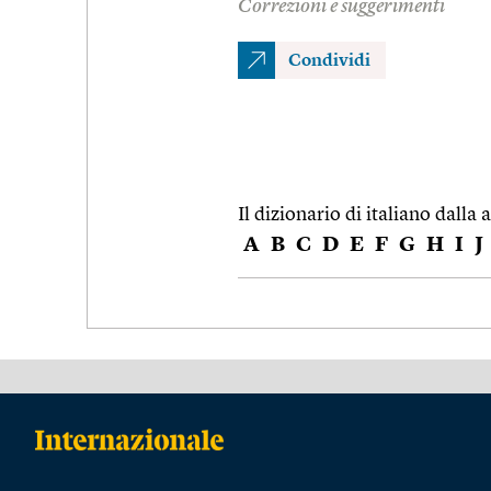
Correzioni e suggerimenti
Condividi
Il dizionario di italiano dalla a
A
B
C
D
E
F
G
H
I
J