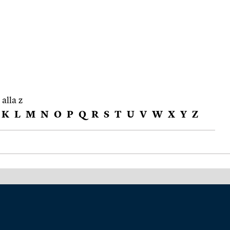
 alla z
K
L
M
N
O
P
Q
R
S
T
U
V
W
X
Y
Z