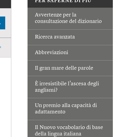
PER SAPERNE DI PIÙ
Avvertenze per la
consultazione del dizionario
A
Ricerca avanzata
Abbreviazioni
Il gran mare delle parole
È irresistibile l’ascesa degli
anglismi?
Un premio alla capacità di
adattamento
Il Nuovo vocabolario di base
della lingua italiana