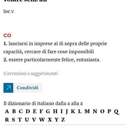
loc.v.
CO
1.
lanciarsi in imprese al di sopra delle proprie
capacità, cercare di fare cose impossibili
2.
essere particolarmente felice, entusiasta.
Correzioni e suggerimenti
Condividi
Il dizionario di italiano dalla a alla z
A
B
C
D
E
F
G
H
I
J
K
L
M
N
O
P
Q
R
S
T
U
V
W
X
Y
Z