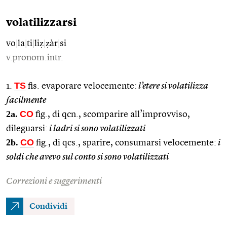
volatilizzarsi
vo
|
la
|
ti
|
liẓ
|
ẓàr
|
si
v.pronom.intr.
TS
1.
fis. evaporare velocemente:
l’etere si volatilizza
facilmente
2a.
CO
fig., di qcn., scomparire all’improvviso,
dileguarsi:
i ladri si sono volatilizzati
2b.
CO
fig., di qcs., sparire, consumarsi velocemente:
i
soldi che avevo sul conto si sono volatilizzati
Correzioni e suggerimenti
Condividi