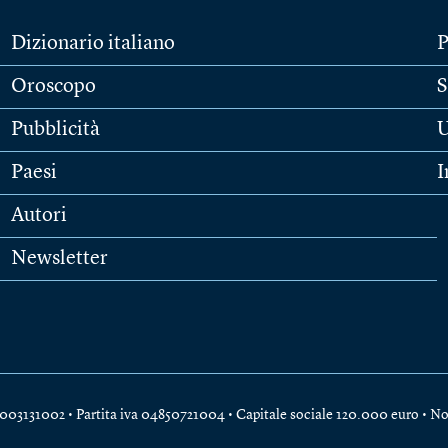
Dizionario italiano
P
Oroscopo
S
Pubblicità
U
Paesi
I
Autori
Newsletter
e 04003131002 • Partita iva 04850721004 • Capitale sociale 120.000 euro •
No