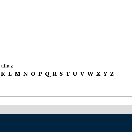
 alla z
K
L
M
N
O
P
Q
R
S
T
U
V
W
X
Y
Z