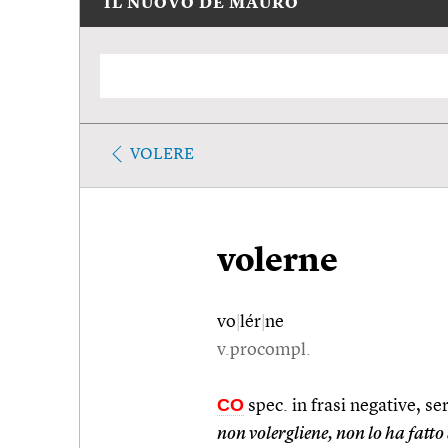
IL NUOVO DE MAURO
VOLERE
volerne
vo
|
lér
|
ne
v.procompl.
CO
spec. in frasi negative, s
non volergliene, non lo ha fatt