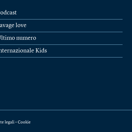
odcast
avage love
ltimo numero
nternazionale Kids
te legali
•
Cookie