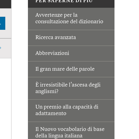
PER SAPERNE DI PIÙ
Avvertenze per la
consultazione del dizionario
A
Ricerca avanzata
Abbreviazioni
Il gran mare delle parole
È irresistibile l’ascesa degli
anglismi?
Un premio alla capacità di
adattamento
Il Nuovo vocabolario di base
della lingua italiana