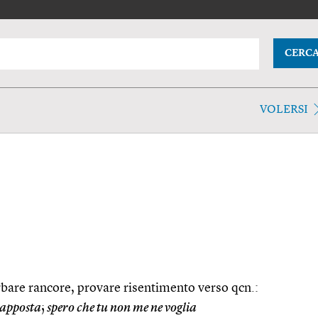
CERC
VOLERSI
erbare rancore, provare risentimento verso qcn.:
o apposta
;
spero che tu non me ne voglia