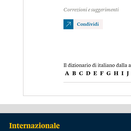
Correzioni e suggerimenti
Condividi
Il dizionario di italiano dalla a
A
B
C
D
E
F
G
H
I
J