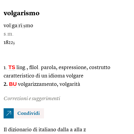
volgarismo
vol
|
ga
|
rì
|
ṣmo
s.m.
1822;
TS
1.
ling., filol. parola, espressione, costrutto
caratteristico di un idioma volgare
2.
BU
volgarizzamento, volgarità
Correzioni e suggerimenti
Condividi
Il dizionario di italiano dalla a alla z