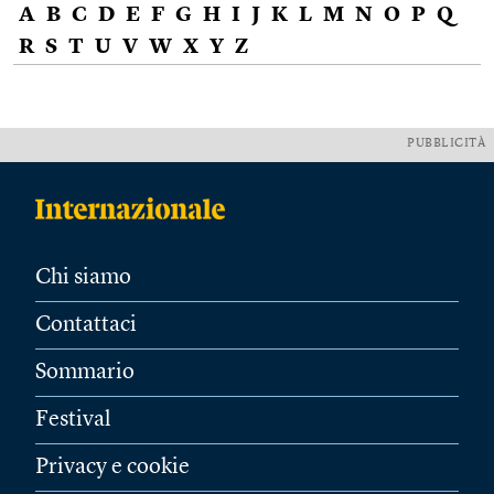
A
B
C
D
E
F
G
H
I
J
K
L
M
N
O
P
Q
R
S
T
U
V
W
X
Y
Z
PUBBLICITÀ
Chi siamo
Contattaci
Sommario
Festival
Privacy e cookie