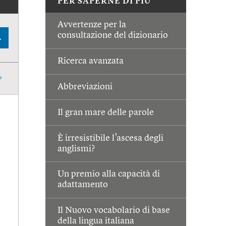
PER SAPERNE DI PIÙ
Avvertenze per la
consultazione del dizionario
A
Ricerca avanzata
Abbreviazioni
Il gran mare delle parole
È irresistibile l’ascesa degli
anglismi?
Un premio alla capacità di
adattamento
Il Nuovo vocabolario di base
della lingua italiana