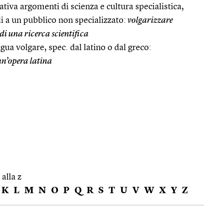
tiva argomenti di scienza e cultura specialistica,
i a un pubblico non specializzato:
volgarizzare
 di una ricerca scientifica
lingua volgare, spec. dal latino o dal greco:
n’opera latina
 alla z
K
L
M
N
O
P
Q
R
S
T
U
V
W
X
Y
Z