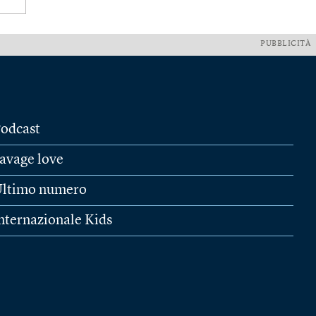
PUBBLICITÀ
odcast
avage love
ltimo numero
nternazionale Kids