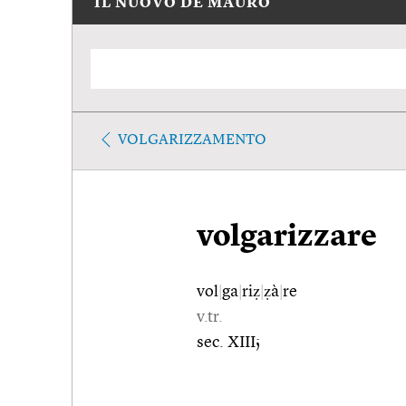
IL NUOVO DE MAURO
VOLGARIZZAMENTO
volgarizzare
vol
|
ga
|
riẓ
|
ẓà
|
re
v.tr.
sec. XIII;