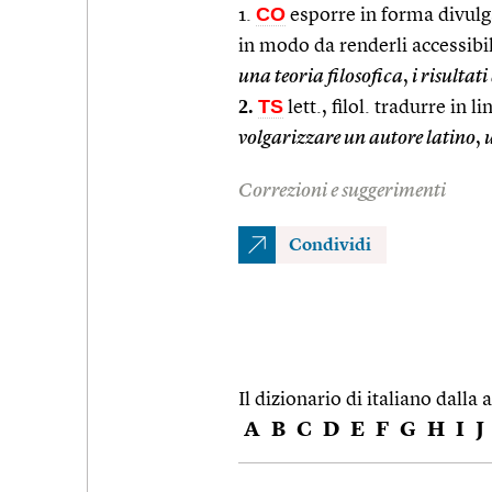
CO
1.
esporre in forma divulga
in modo da renderli accessibil
una teoria filosofica
,
i risultati
2.
TS
lett., filol. tradurre in 
volgarizzare un autore latino
,
u
Correzioni e suggerimenti
Condividi
Il dizionario di italiano dalla a
A
B
C
D
E
F
G
H
I
J