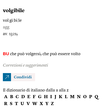
volgibile
vol
|
gì
|
bi
|
le
agg.
av. 1321;
BU
che può volgersi; che può essere volto
Correzioni e suggerimenti
Condividi
Il dizionario di italiano dalla a alla z
A
B
C
D
E
F
G
H
I
J
K
L
M
N
O
P
Q
R
S
T
U
V
W
X
Y
Z