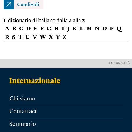
Condividi
Il dizionario di italiano dalla a alla z
A
B
C
D
E
F
G
H
I
J
K
L
M
N
O
P
Q
R
S
T
U
V
W
X
Y
Z
PUBBLICITÀ
Chi siamo
Contattaci
Sommario