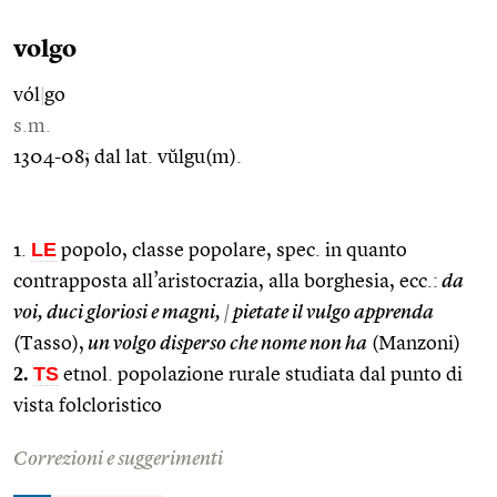
volgo
vól
|
go
s.m.
1304-08; dal lat. vŭlgu(m).
LE
1.
popolo, classe popolare, spec. in quanto
contrapposta all’aristocrazia, alla borghesia, ecc.:
da
voi, duci gloriosi e magni,
|
pietate il vulgo apprenda
(Tasso),
un volgo disperso che nome non ha
(Manzoni)
2.
TS
etnol. popolazione rurale studiata dal punto di
vista folcloristico
Correzioni e suggerimenti