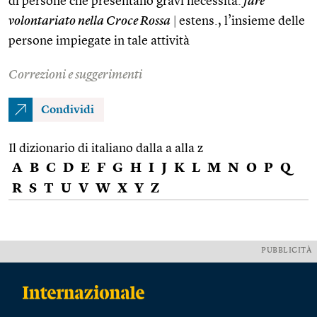
di persone che presentano gravi necessità:
fare
volontariato nella Croce Rossa
|
estens., l’insieme delle
persone impiegate in tale attività
Correzioni e suggerimenti
Condividi
Il dizionario di italiano dalla a alla z
A
B
C
D
E
F
G
H
I
J
K
L
M
N
O
P
Q
R
S
T
U
V
W
X
Y
Z
PUBBLICITÀ