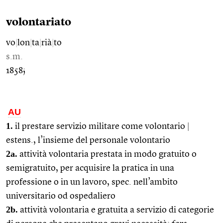
volontariato
vo
|
lon
|
ta
|
rià
|
to
s.m.
1858;
AU
1.
il prestare servizio militare come volontario
|
estens., l’insieme del personale volontario
2a.
attività volontaria prestata in modo gratuito o
semigratuito, per acquisire la pratica in una
professione o in un lavoro, spec. nell’ambito
universitario od ospedaliero
2b.
attività volontaria e gratuita a servizio di categorie