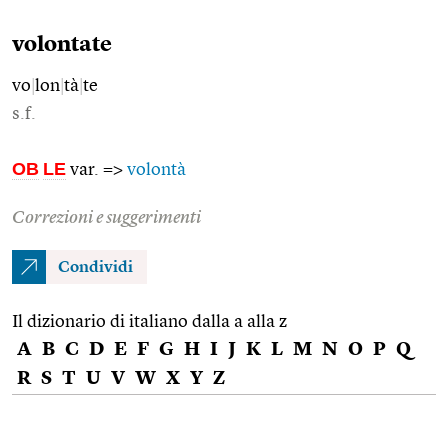
volontate
vo
|
lon
|
tà
|
te
s.f.
OB
LE
var. =>
volontà
Correzioni e suggerimenti
Condividi
Il dizionario di italiano dalla a alla z
A
B
C
D
E
F
G
H
I
J
K
L
M
N
O
P
Q
R
S
T
U
V
W
X
Y
Z