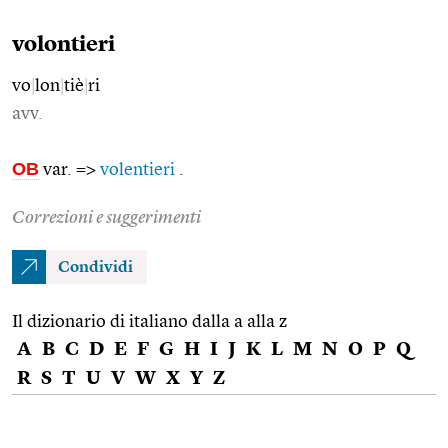
volontieri
vo
|
lon
|
tiè
|
ri
avv.
OB
var. =>
volentieri
.
Correzioni e suggerimenti
Condividi
Il dizionario di italiano dalla a alla z
A
B
C
D
E
F
G
H
I
J
K
L
M
N
O
P
Q
R
S
T
U
V
W
X
Y
Z