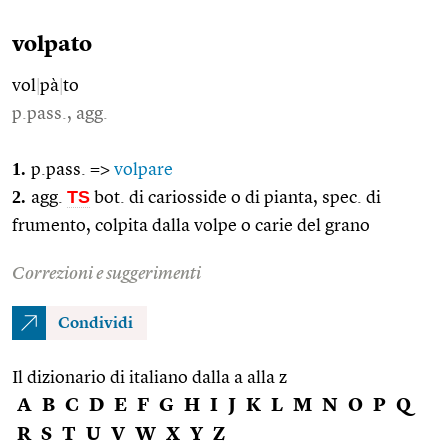
volpato
vol
|
pà
|
to
p.pass., agg.
1.
p.pass. =>
volpare
2.
TS
agg.
bot. di cariosside o di pianta, spec. di
frumento, colpita dalla volpe o carie del grano
Correzioni e suggerimenti
Condividi
Il dizionario di italiano dalla a alla z
A
B
C
D
E
F
G
H
I
J
K
L
M
N
O
P
Q
R
S
T
U
V
W
X
Y
Z