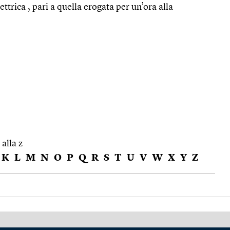
ettrica , pari a quella erogata per un’ora alla
 alla z
K
L
M
N
O
P
Q
R
S
T
U
V
W
X
Y
Z