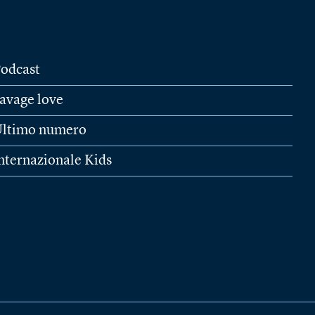
odcast
avage love
ltimo numero
nternazionale Kids