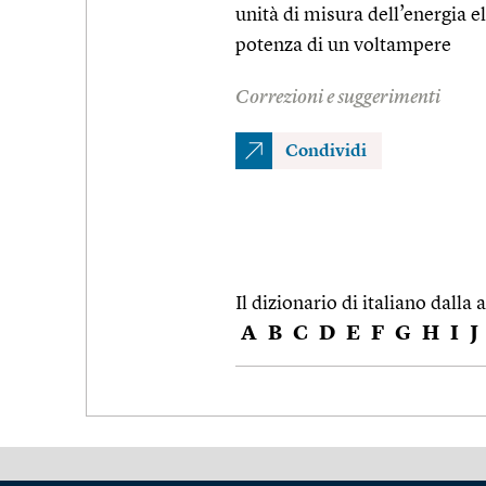
unità di misura dell’energia el
potenza di un voltampere
Correzioni e suggerimenti
Condividi
Il dizionario di italiano dalla a
A
B
C
D
E
F
G
H
I
J