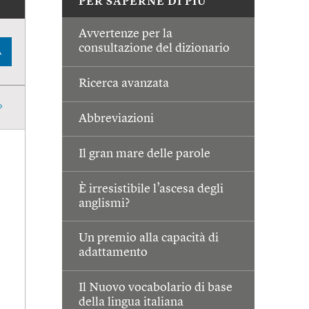
PER SAPERNE DI PIÙ
Avvertenze per la
consultazione del dizionario
A
Ricerca avanzata
Abbreviazioni
Il gran mare delle parole
È irresistibile l’ascesa degli
anglismi?
Un premio alla capacità di
adattamento
Il Nuovo vocabolario di base
della lingua italiana