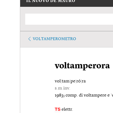
IL NUOVO DE MAURO
VOLTAMPEROMETRO
voltamperora
vol
|
tam
|
pe
|
ró
|
ra
s.m.inv.
1
1983; comp. di voltampere e
TS
elettr.