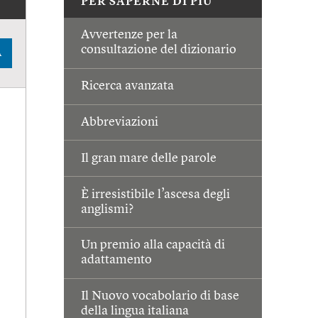
PER SAPERNE DI PIÙ
Avvertenze per la
consultazione del dizionario
A
Ricerca avanzata
Abbreviazioni
Il gran mare delle parole
È irresistibile l’ascesa degli
anglismi?
Un premio alla capacità di
adattamento
Il Nuovo vocabolario di base
della lingua italiana