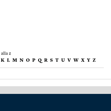
 alla z
K
L
M
N
O
P
Q
R
S
T
U
V
W
X
Y
Z