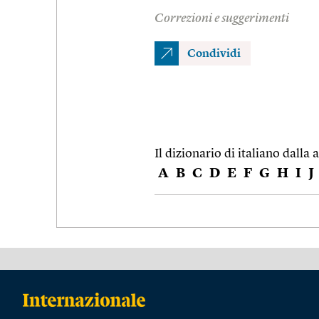
Correzioni e suggerimenti
Condividi
Il dizionario di italiano dalla a
A
B
C
D
E
F
G
H
I
J