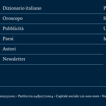
Dizionario italiano
P
Oroscopo
S
Pubblicità
U
Paesi
I
Autori
Newsletter
e 04003131002 • Partita iva 04850721004 • Capitale sociale 120.000 euro •
No