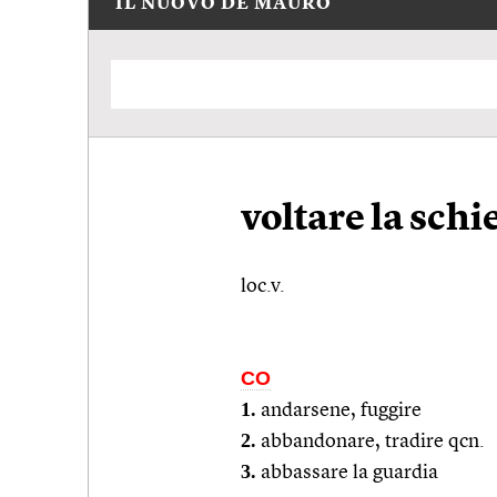
IL NUOVO DE MAURO
voltare la schi
loc.v.
CO
1.
andarsene, fuggire
2.
abbandonare, tradire
qcn.
3.
abbassare la guardia