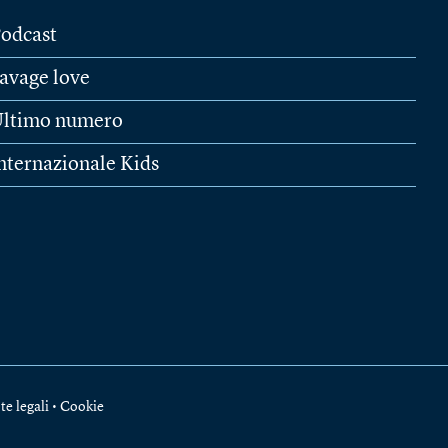
odcast
avage love
ltimo numero
nternazionale Kids
te legali
•
Cookie