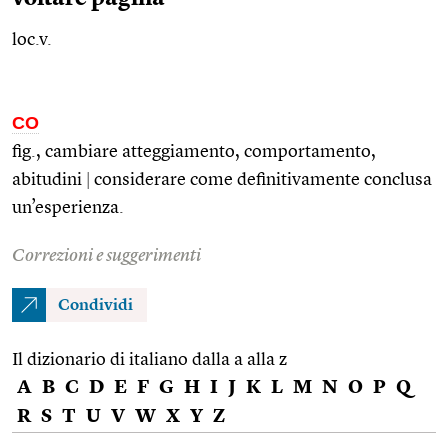
loc.v.
CO
fig., cambiare atteggiamento, comportamento,
abitudini
|
considerare come definitivamente conclusa
un’esperienza.
Correzioni e suggerimenti
Condividi
Il dizionario di italiano dalla a alla z
A
B
C
D
E
F
G
H
I
J
K
L
M
N
O
P
Q
R
S
T
U
V
W
X
Y
Z