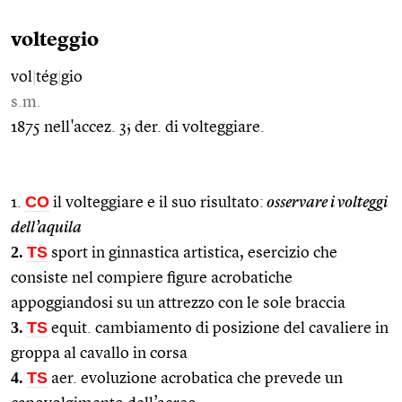
volteggio
vol
|
tég
|
gio
s.m.
1875 nell'accez. 3; der. di volteggiare.
CO
1.
il volteggiare e il suo risultato:
osservare i volteggi
dell’aquila
2.
TS
sport in ginnastica artistica, esercizio che
consiste nel compiere figure acrobatiche
appoggiandosi su un attrezzo con le sole braccia
3.
TS
equit. cambiamento di posizione del cavaliere in
groppa al cavallo in corsa
4.
TS
aer. evoluzione acrobatica che prevede un