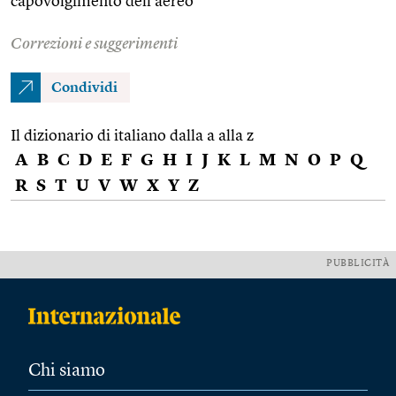
capovolgimento dell’aereo
Correzioni e suggerimenti
Condividi
Il dizionario di italiano dalla a alla z
A
B
C
D
E
F
G
H
I
J
K
L
M
N
O
P
Q
R
S
T
U
V
W
X
Y
Z
PUBBLICITÀ
Chi siamo