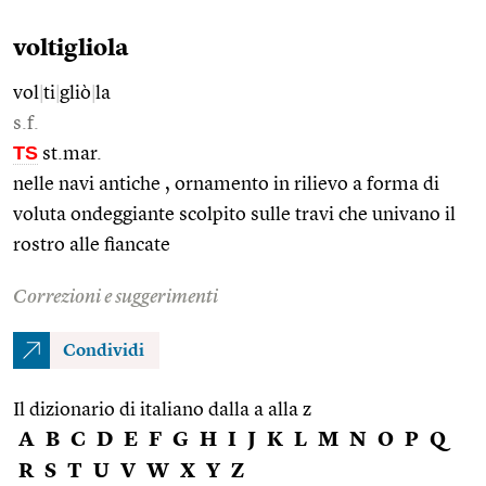
voltigliola
vol
|
ti
|
gliò
|
la
s.f.
TS
st.mar.
nelle navi antiche , ornamento in rilievo a forma di
voluta ondeggiante scolpito sulle travi che univano il
rostro alle fiancate
Correzioni e suggerimenti
Condividi
Il dizionario di italiano dalla a alla z
A
B
C
D
E
F
G
H
I
J
K
L
M
N
O
P
Q
R
S
T
U
V
W
X
Y
Z