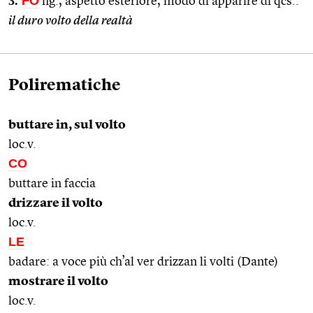
3.
FO
fig., aspetto esteriore, modo di apparire di qcs.:
il duro volto della realtà
Polirematiche
buttare in, sul volto
loc.v.
CO
buttare in faccia
drizzare il volto
loc.v.
LE
badare: a voce più ch’al ver drizzan li volti (Dante)
mostrare il volto
loc.v.