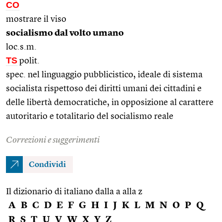
CO
mostrare il viso
socialismo dal volto umano
loc.s.m.
TS
polit.
spec. nel linguaggio pubblicistico, ideale di sistema
socialista rispettoso dei diritti umani dei cittadini e
delle libertà democratiche, in opposizione al carattere
autoritario e totalitario del socialismo reale
Correzioni e suggerimenti
Condividi
Il dizionario di italiano dalla a alla z
A
B
C
D
E
F
G
H
I
J
K
L
M
N
O
P
Q
R
S
T
U
V
W
X
Y
Z