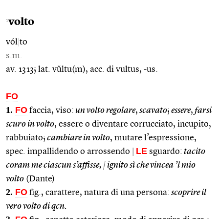
volto
1
vól
|
to
s.m.
av. 1313; lat. vŭltu(m), acc. di vultus, -us.
FO
1.
FO
faccia, viso:
un volto regolare
,
scavato
;
essere
,
farsi
scuro in volto
, essere o diventare corrucciato, incupito,
rabbuiato;
cambiare in volto
, mutare l’espressione,
LE
spec. impallidendo o arrossendo
|
sguardo:
tacito
coram me ciascun s’affisse,
|
ignito sì che vincea ’l mio
volto
(Dante)
2.
FO
fig., carattere, natura di una persona:
scoprire il
vero volto di qcn.