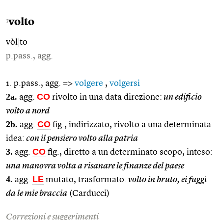
volto
3
vòl
|
to
p.pass., agg.
1. p.pass., agg. =>
volgere
,
volgersi
2a.
CO
agg.
rivolto in una data direzione:
un edificio
volto a nord
2b.
CO
agg.
fig., indirizzato, rivolto a una determinata
idea:
con il pensiero volto alla patria
3.
CO
agg.
fig., diretto a un determinato scopo, inteso:
una manovra volta a risanare le finanze del paese
4.
LE
agg.
mutato, trasformato:
volto in bruto, ei fuggì
da le mie braccia
(Carducci)
Correzioni e suggerimenti