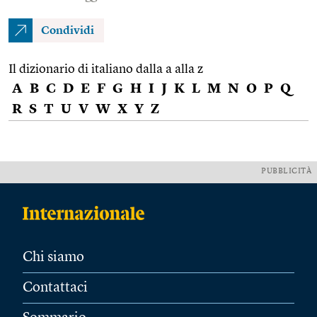
Condividi
Il dizionario di italiano dalla a alla z
A
B
C
D
E
F
G
H
I
J
K
L
M
N
O
P
Q
R
S
T
U
V
W
X
Y
Z
PUBBLICITÀ
Chi siamo
Contattaci