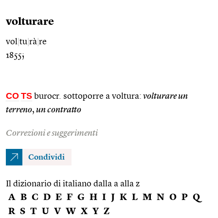
volturare
vol
|
tu
|
rà
|
re
1855;
CO
TS
burocr. sottoporre a voltura:
volturare un
terreno
,
un contratto
Correzioni e suggerimenti
Condividi
Il dizionario di italiano dalla a alla z
A
B
C
D
E
F
G
H
I
J
K
L
M
N
O
P
Q
R
S
T
U
V
W
X
Y
Z