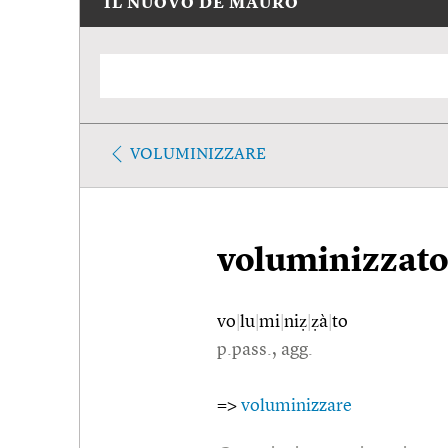
IL NUOVO DE MAURO
VOLUMINIZZARE
voluminizzat
vo
|
lu
|
mi
|
niẓ
|
ẓà
|
to
p.pass., agg.
=>
voluminizzare