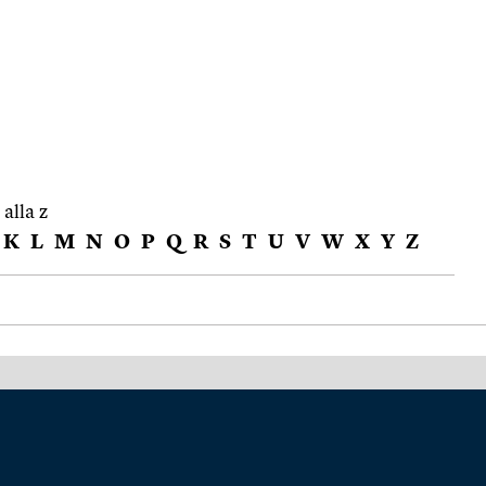
 alla z
K
L
M
N
O
P
Q
R
S
T
U
V
W
X
Y
Z