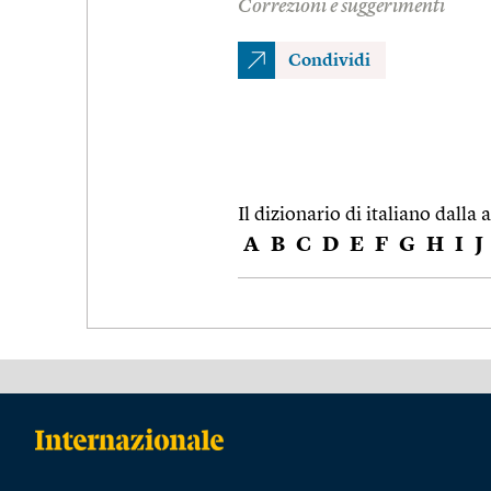
Correzioni e suggerimenti
Condividi
Il dizionario di italiano dalla a
A
B
C
D
E
F
G
H
I
J