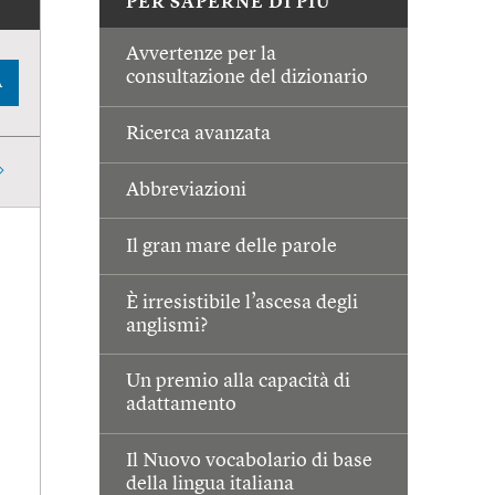
PER SAPERNE DI PIÙ
Avvertenze per la
consultazione del dizionario
A
Ricerca avanzata
Abbreviazioni
Il gran mare delle parole
È irresistibile l’ascesa degli
anglismi?
Un premio alla capacità di
adattamento
Il Nuovo vocabolario di base
della lingua italiana