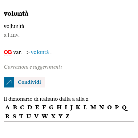
voluntà
vo
|
lun
|
tà
s.f.inv.
OB
var. =>
volontà
.
Correzioni e suggerimenti
Condividi
Il dizionario di italiano dalla a alla z
A
B
C
D
E
F
G
H
I
J
K
L
M
N
O
P
Q
R
S
T
U
V
W
X
Y
Z