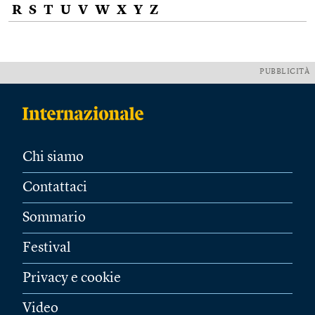
R
S
T
U
V
W
X
Y
Z
PUBBLICITÀ
Chi siamo
Contattaci
Sommario
Festival
Privacy e cookie
Video