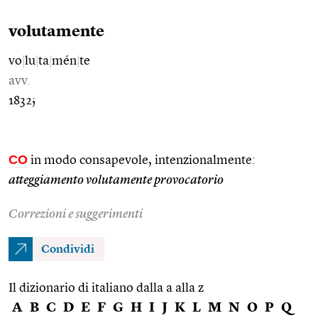
volutamente
vo
|
lu
|
ta
|
mén
|
te
avv.
1832;
CO
in modo consapevole, intenzionalmente:
atteggiamento volutamente provocatorio
Correzioni e suggerimenti
Condividi
Il dizionario di italiano dalla a alla z
A
B
C
D
E
F
G
H
I
J
K
L
M
N
O
P
Q