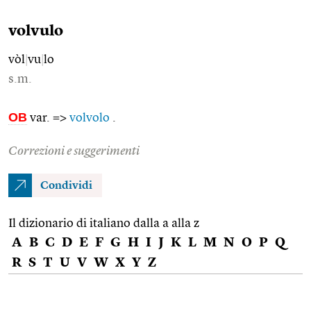
volvulo
vòl
|
vu
|
lo
s.m.
OB
var. =>
volvolo
.
Correzioni e suggerimenti
Condividi
Il dizionario di italiano dalla a alla z
A
B
C
D
E
F
G
H
I
J
K
L
M
N
O
P
Q
R
S
T
U
V
W
X
Y
Z