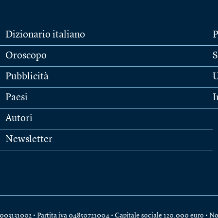
Dizionario italiano
P
Oroscopo
S
Pubblicità
U
Paesi
I
Autori
Newsletter
e 04003131002 • Partita iva 04850721004 • Capitale sociale 120.000 euro •
No