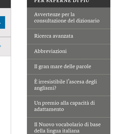
PER SAPERNE DI PIÙ
Avvertenze per la
consultazione del dizionario
A
Ricerca avanzata
Abbreviazioni
Il gran mare delle parole
È irresistibile l’ascesa degli
anglismi?
Un premio alla capacità di
adattamento
Il Nuovo vocabolario di base
della lingua italiana