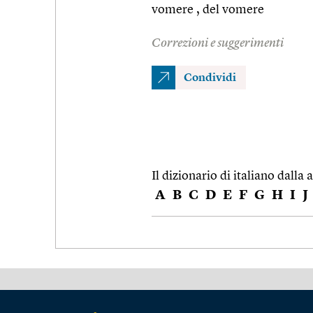
vomere , del vomere
Correzioni e suggerimenti
Condividi
Il dizionario di italiano dalla a
A
B
C
D
E
F
G
H
I
J