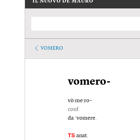
IL NUOVO DE MAURO
VOMERO
vomero-
vò
|
me
|
ro–
conf.
1
da
vomere.
TS
anat.