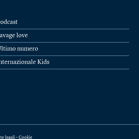
odcast
avage love
ltimo numero
nternazionale Kids
te legali
•
Cookie