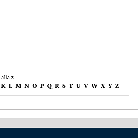
 alla z
K
L
M
N
O
P
Q
R
S
T
U
V
W
X
Y
Z