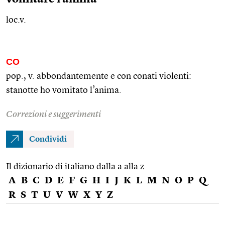
loc.v.
CO
pop., v. abbondantemente e con conati violenti:
stanotte ho vomitato l’anima.
Correzioni e suggerimenti
Condividi
Il dizionario di italiano dalla a alla z
A
B
C
D
E
F
G
H
I
J
K
L
M
N
O
P
Q
R
S
T
U
V
W
X
Y
Z