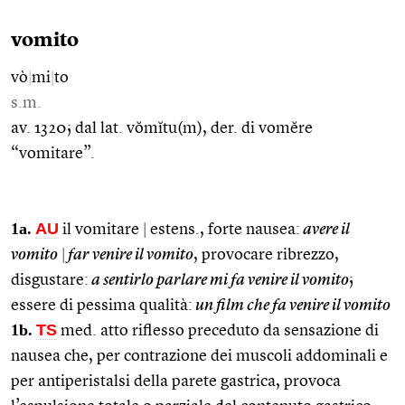
vomito
vò
|
mi
|
to
s.m.
av. 1320; dal lat. vŏmĭtu(m), der. di vomĕre
“vomitare”.
1a.
AU
il vomitare
|
estens., forte nausea:
avere il
vomito
|
far venire il vomito
, provocare ribrezzo,
disgustare:
a sentirlo parlare mi fa venire il vomito
;
essere di pessima qualità:
un film che fa venire il vomito
1b.
TS
med. atto riflesso preceduto da sensazione di
nausea che, per contrazione dei muscoli addominali e
per antiperistalsi della parete gastrica, provoca