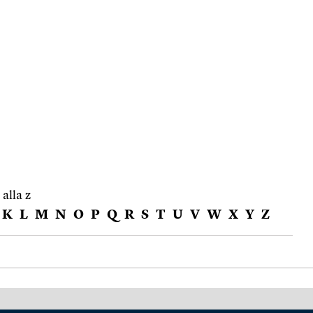
 alla z
K
L
M
N
O
P
Q
R
S
T
U
V
W
X
Y
Z