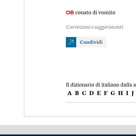
OB
conato di vomito
Correzioni e suggerimenti
Condividi
Il dizionario di italiano dalla a
A
B
C
D
E
F
G
H
I
J