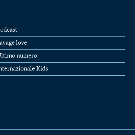
odcast
avage love
ltimo numero
nternazionale Kids