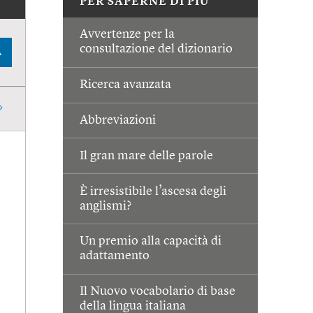
PER SAPERNE DI PIÙ
Avvertenze per la
consultazione del dizionario
A
Ricerca avanzata
Abbreviazioni
Il gran mare delle parole
È irresistibile l’ascesa degli
anglismi?
Un premio alla capacità di
adattamento
Il Nuovo vocabolario di base
della lingua italiana