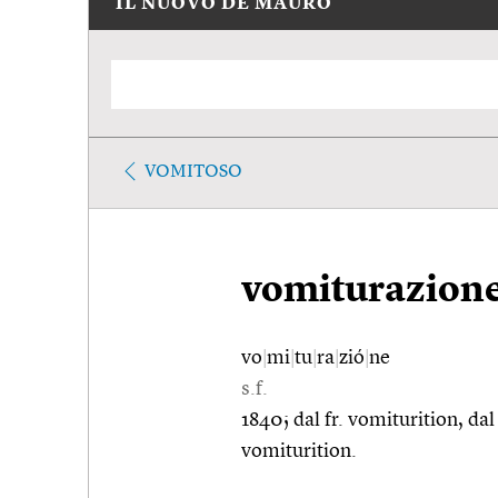
IL NUOVO DE MAURO
VOMITOSO
vomiturazion
vo
|
mi
|
tu
|
ra
|
zió
|
ne
s.f.
1840; dal fr. vomiturition, dal 
vomiturition.