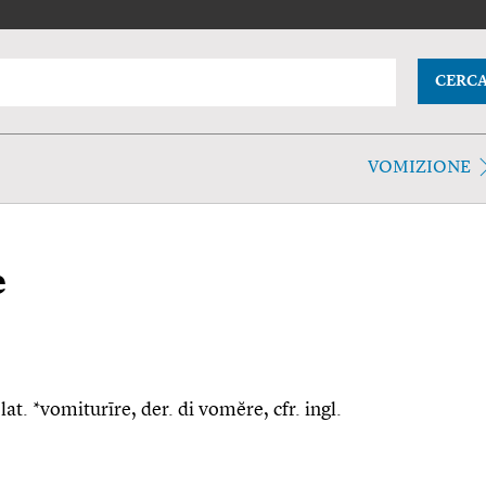
CERC
VOMIZIONE
e
lat. *vomiturīre, der. di vomĕre, cfr. ingl.