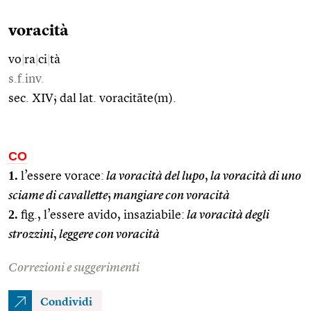
voracità
vo
|
ra
|
ci
|
tà
s.f.inv.
sec. XIV; dal lat. voracitāte(m).
CO
1.
l’essere vorace:
la voracità del lupo
,
la voracità di uno
sciame di cavallette
;
mangiare con voracità
2.
fig., l’essere avido, insaziabile:
la voracità degli
strozzini
,
leggere con voracità
Correzioni e suggerimenti
Condividi