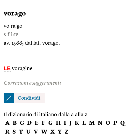
vorago
vo
|
rà
|
go
s.f.inv.
av. 1566; dal lat. vorāgo.
LE
voragine
Correzioni e suggerimenti
Condividi
Il dizionario di italiano dalla a alla z
A
B
C
D
E
F
G
H
I
J
K
L
M
N
O
P
Q
R
S
T
U
V
W
X
Y
Z