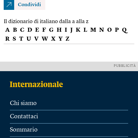
Condividi
Il dizionario di italiano dalla a alla z
A
B
C
D
E
F
G
H
I
J
K
L
M
N
O
P
Q
R
S
T
U
V
W
X
Y
Z
PUBBLICITÀ
Chi siamo
Contattaci
Sommario