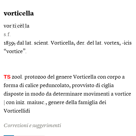
vorticella
vor
|
ti
|
cèl
|
la
s.f.
1839; dal lat. scient. Vorticella, der. del lat. vortex, -icis
“vortice”.
TS
zool. protozoo del genere Vorticella con corpo a
forma di calice peduncolato, provvisto di ciglia
disposte in modo da determinare movimenti a vortice
|
con iniz. maiusc., genere della famiglia dei
Vorticellidi
Correzioni e suggerimenti