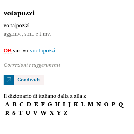
votapozzi
vo
|
ta
|
póz
|
zi
agg.inv., s.m. e f.inv.
OB
var. =>
vuotapozzi
.
Correzioni e suggerimenti
Condividi
Il dizionario di italiano dalla a alla z
A
B
C
D
E
F
G
H
I
J
K
L
M
N
O
P
Q
R
S
T
U
V
W
X
Y
Z