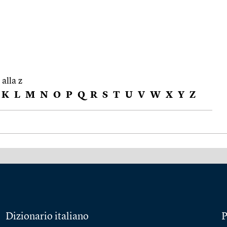
 alla z
K
L
M
N
O
P
Q
R
S
T
U
V
W
X
Y
Z
Dizionario italiano
P