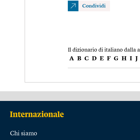
Condividi
Il dizionario di italiano dalla a
A
B
C
D
E
F
G
H
I
J
Chi siamo