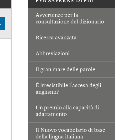
PER SAPERNE DI PIÙ
Avvertenze per la
consultazione del dizionario
A
Ricerca avanzata
Abbreviazioni
Il gran mare delle parole
È irresistibile l’ascesa degli
anglismi?
Un premio alla capacità di
adattamento
Il Nuovo vocabolario di base
della lingua italiana