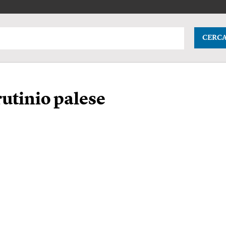
CERC
rutinio palese