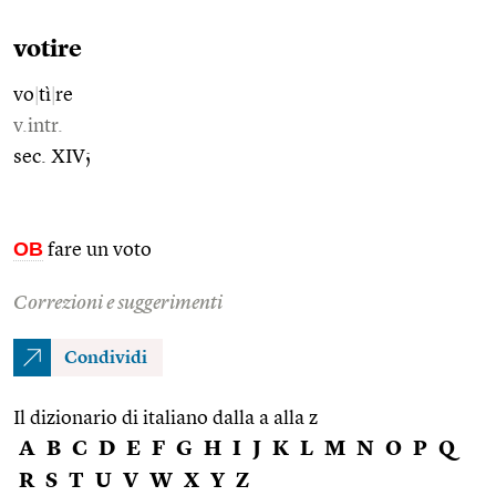
votire
vo
|
tì
|
re
v.intr.
sec. XIV;
OB
fare un voto
Correzioni e suggerimenti
Condividi
Il dizionario di italiano dalla a alla z
A
B
C
D
E
F
G
H
I
J
K
L
M
N
O
P
Q
R
S
T
U
V
W
X
Y
Z