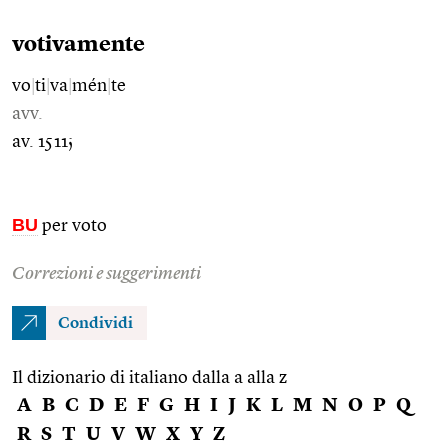
votivamente
vo
|
ti
|
va
|
mén
|
te
avv.
av. 1511;
BU
per voto
Correzioni e suggerimenti
Condividi
Il dizionario di italiano dalla a alla z
A
B
C
D
E
F
G
H
I
J
K
L
M
N
O
P
Q
R
S
T
U
V
W
X
Y
Z