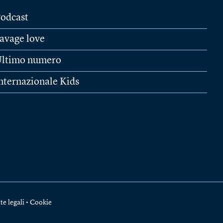
odcast
avage love
ltimo numero
nternazionale Kids
te legali
•
Cookie