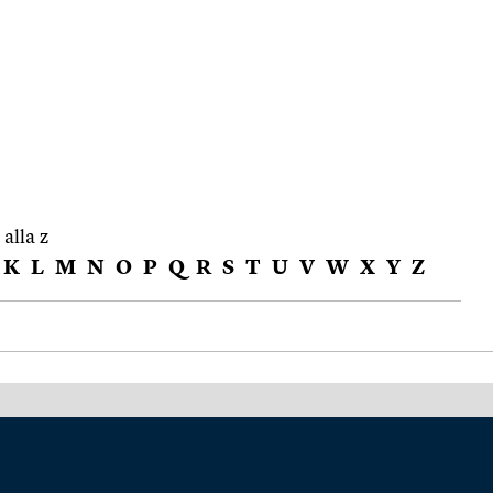
 alla z
K
L
M
N
O
P
Q
R
S
T
U
V
W
X
Y
Z