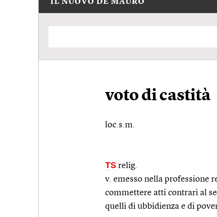
IL NUOVO DE MAURO
voto di castità
loc.s.m.
TS
relig.
v. emesso nella professione re
commettere atti contrari al s
quelli di ubbidienza e di pover