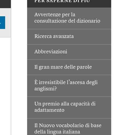
PER SAPERNE DI PIÙ
Avvertenze per la
consultazione del dizionario
A
Ricerca avanzata
Abbreviazioni
Il gran mare delle parole
È irresistibile l’ascesa degli
anglismi?
Un premio alla capacità di
adattamento
Il Nuovo vocabolario di base
della lingua italiana