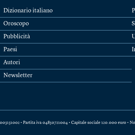
Dizionario italiano
P
Oroscopo
S
Pubblicità
U
Paesi
I
Autori
Newsletter
e 04003131002 • Partita iva 04850721004 • Capitale sociale 120.000 euro •
No