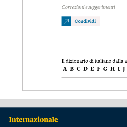
Correzioni e suggerimenti
Condividi
Il dizionario di italiano dalla a
A
B
C
D
E
F
G
H
I
J